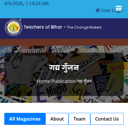
8/6/2026, 1:14:24 AM
User Login
Teachers of Bihar -
The Change Makers
गद्य गुँजन
/
/
Home
Publication
गद्य गुँजन
All Magazines
About
Team
Contact Us