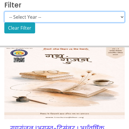
Filter
गद्यगुंजन |अगस्त-दिसंबर । अर्धवर्षिक