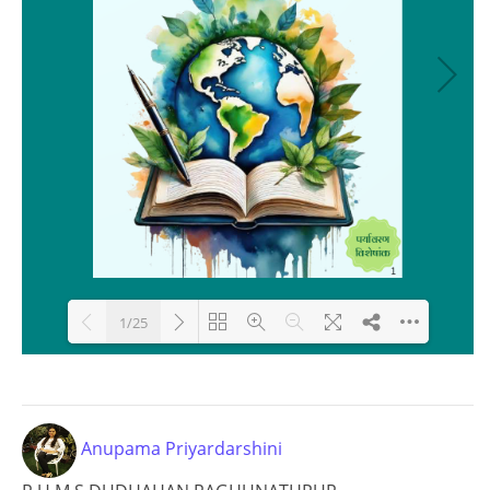
1/25
Loading PDF 43% ...
Anupama Priyardarshini