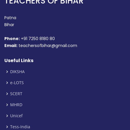
TEACHERS OF BIHAR
Patna
Bihar
Phone:
+91 7250 8180 80
Email:
teachersofbihar@gmail.com
Useful Links
DIKSHA
e-LOTS
SCERT
MHRD
Unicef
Tess-India