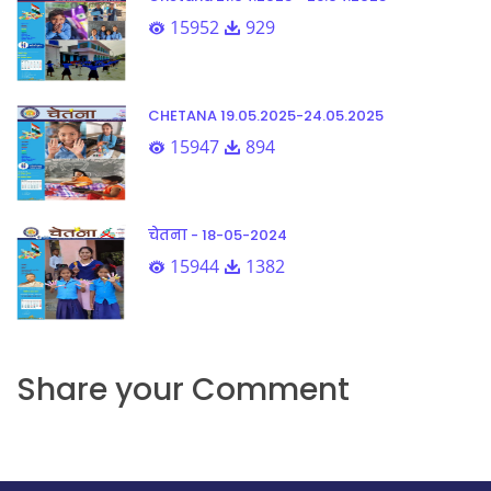
15952
929
CHETANA 19.05.2025-24.05.2025
15947
894
चेतना - 18-05-2024
15944
1382
Share your Comment