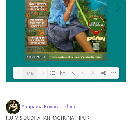
1/45
Loading PDF 28% ...
Anupama Priyardarshini
R.U.M.S DUDHAHAN RAGHUNATHPUR