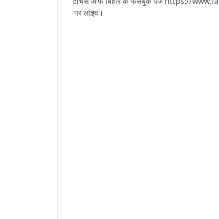
टीचर्स ऑफ बिहार के फेसबुक पेज https://ww
पर लाइव।