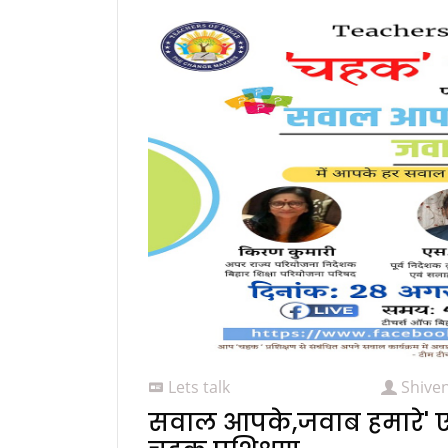
Lets talk
Shive
सवाल आपके,जवाब हमारे' एक