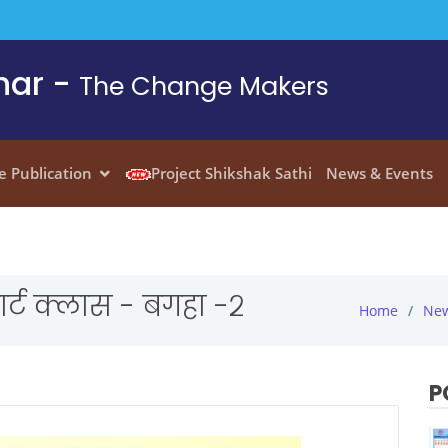
har -
The Change Makers
e Publication
Project Shikshak Sathi
News & Events
्मार्ट क्लास - बगहा -२
Home
New
P