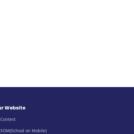
r Website
Contest
SOM(School on Mobile)