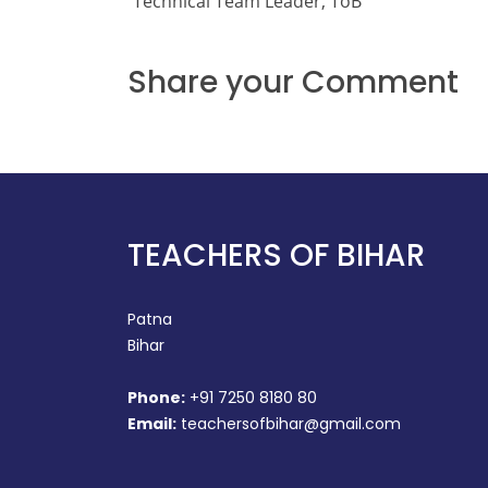
Technical Team Leader, ToB
Share your Comment
TEACHERS OF BIHAR
Patna
Bihar
Phone:
+91 7250 8180 80
Email:
teachersofbihar@gmail.com