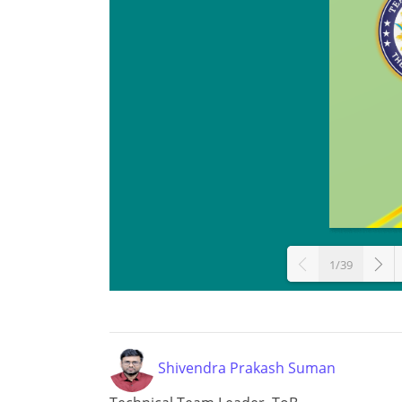
1/39
L
Shivendra Prakash Suman