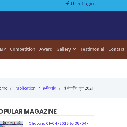
User Login
EIP
Competition
Award
Gallery
Testimonial
Contact
ome
Publication
ई-मैगजीन
ई मैगजीन जून 2021
OPULAR MAGAZINE
Chetana 01-04-2025 to 05-04-