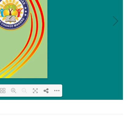
oading PDF 41% ...