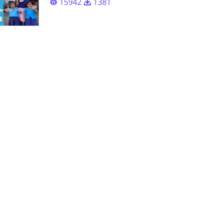
15942
1381