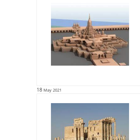
18
May
2021