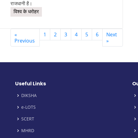
राजधानी है।
विश्व के धरोहर
«
1
2
3
4
5
6
Next
Previous
»
Useful Links
Ou
DIKSHA
e-LOTS
SCERT
MHRD