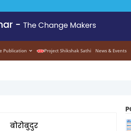
har -
The Change Makers
e Publication
Project Shikshak Sathi
News & Events
P
बोरोबुदुर