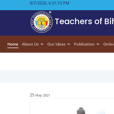
8/7/2026, 6:31:15 PM
Teachers of Bi
Home
About Us
Our Ideas
Publication
Onlin
25
May
2021